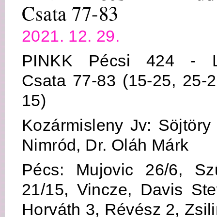
Csata 77-83
2021. 12. 29.
PINKK Pécsi 424 - L
Csata 77-83 (15-25, 25-2
15)
Kozármisleny Jv: Söjtör
Nimród, Dr. Oláh Márk
Pécs: Mujovic 26/6, Sz
21/15, Vincze, Davis St
Horváth 3, Révész 2, Zsil