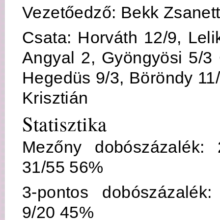
Vezetőedző: Bekk Zsanet
Csata: Horváth 12/9, Leli
Angyal 2, Gyöngyösi 5/3 
Hegedüs 9/3, Böröndy 11/
Krisztián
Statisztika
Mezőny dobószázalék: 
31/55 56%
3-pontos dobószázalék:
9/20 45%