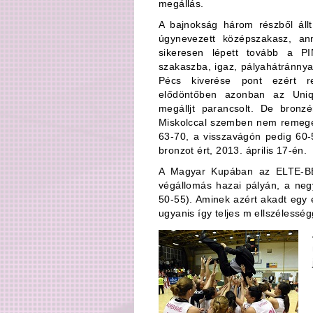
megállás.
A bajnokság három részből állt
úgynevezett középszakasz, a
sikeresen lépett tovább a P
szakaszba, igaz, pályahátránny
Pécs kiverése pont ezért re
elődöntőben azonban az Uniq
megálljt parancsolt. De bron
Miskolccal szemben nem remege
63-70, a visszavágón pedig 60-
bronzot ért, 2013. április 17-én.
A Magyar Kupában az ELTE-BEA
végállomás hazai pályán, a neg
50-55). Aminek azért akadt egy 
ugyanis így teljes m ellszélességg