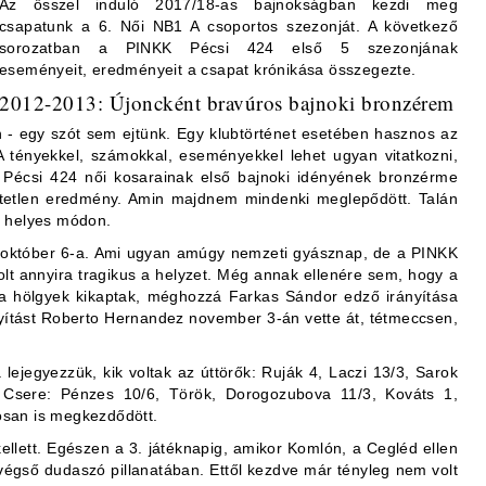
Az ősszel induló 2017/18-as bajnokságban kezdi meg
csapatunk a 6. Női NB1 A csoportos szezonját. A következő
sorozatban a PINKK Pécsi 424 első 5 szezonjának
eseményeit, eredményeit a csapat krónikása összegezte.
2012-2013: Újoncként bravúros bajnoki bronzérem
 - egy szót sem ejtünk. Egy klubtörténet esetében hasznos az
A tényekkel, számokkal, eseményekkel lehet ugyan vitatkozni,
 Pécsi 424 női kosarainak első bajnoki idényének bronzérme
etetlen eredmény. Amin majdnem mindenki meglepődött. Talán
 helyes módon.
13. október 6-a. Ami ugyan amúgy nemzeti gyásznap, de a PINKK
lt annyira tragikus a helyzet. Még annak ellenére sem, hogy a
a hölgyek kikaptak, méghozzá Farkas Sándor edző irányítása
ányítást Roberto Hernandez november 3-án vette át, tétmeccsen,
lejegyezzük, kik voltak az úttörők: Ruják 4, Laczi 13/3, Sarok
Csere: Pénzes 10/6, Török, Dorogozubova 11/3, Kováts 1,
losan is megkezdődött.
kellett. Egészen a 3. játéknapig, amikor Komlón, a Cegléd ellen
 végső dudaszó pillanatában. Ettől kezdve már tényleg nem volt