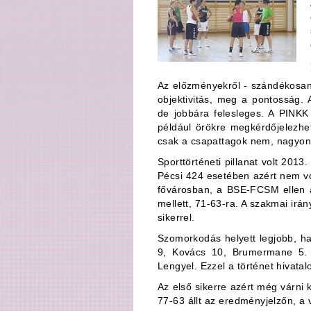
Az előzményekről - szándékosan
objektivitás, meg a pontosság. 
de jobbára felesleges. A PINKK
például örökre megkérdőjelezh
csak a csapattagok nem, nagyon
Sporttörténeti pillanat volt 20
Pécsi 424 esetében azért nem vo
fővárosban, a BSE-FCSM ellen 
mellett, 71-63-ra. A szakmai ir
sikerrel.
Szomorkodás helyett legjobb, ha 
9, Kovács 10, Brumermane 5. 
Lengyel. Ezzel a történet hivata
Az első sikerre azért még várni 
77-63 állt az eredményjelzőn, a