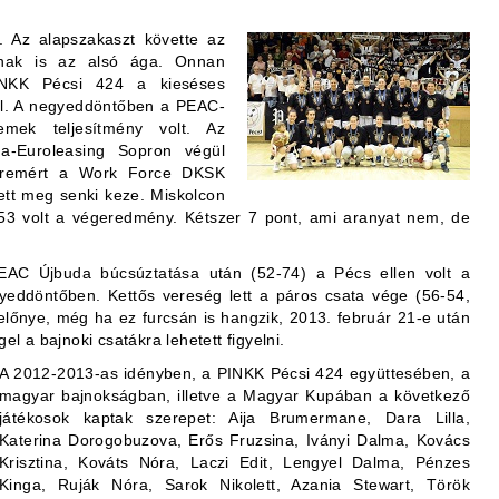
. Az alapszakaszt követte az
nnak is az alsó ága. Onnan
INKK Pécsi 424 a kieséses
al. A negyeddöntőben a PEAC-
mek teljesítmény volt. Az
a-Euroleasing Sopron végül
zéremért a Work Force DKSK
tt meg senki keze. Miskolcon
53 volt a végeredmény. Kétszer 7 pont, ami aranyat nem, de
C Újbuda búcsúztatása után (52-74) a Pécs ellen volt a
yeddöntőben. Kettős vereség lett a páros csata vége (56-54,
előnye, még ha ez furcsán is hangzik, 2013. február 21-e után
el a bajnoki csatákra lehetett figyelni.
A 2012-2013-as idényben, a PINKK Pécsi 424 együttesében, a
magyar bajnokságban, illetve a Magyar Kupában a következő
játékosok kaptak szerepet: Aija Brumermane, Dara Lilla,
Katerina Dorogobuzova, Erős Fruzsina, Iványi Dalma, Kovács
Krisztina, Kováts Nóra, Laczi Edit, Lengyel Dalma, Pénzes
Kinga, Ruják Nóra, Sarok Nikolett, Azania Stewart, Török