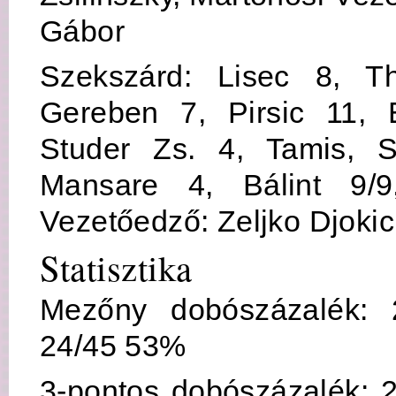
Gábor
Szekszárd: Lisec 8, T
Gereben 7, Pirsic 11, 
Studer Zs. 4, Tamis, S
Mansare 4, Bálint 9/9
Vezetőedző: Zeljko Djokic
Statisztika
Mezőny dobószázalék: 
24/45 53%
3-pontos dobószázalék: 2/