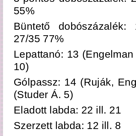
55%
Büntető dobószázalék: 
27/35 77%
Lepattanó: 13 (Engelman 3)
10)
Gólpassz: 14 (Ruják, Enge
(Studer Á. 5)
Eladott labda: 22 ill. 21
Szerzett labda: 12 ill. 8