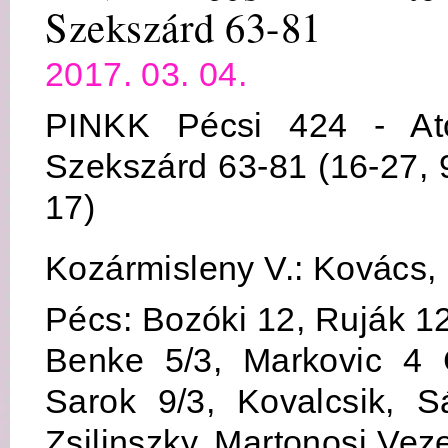
Szekszárd 63-81
2017. 03. 04.
PINKK Pécsi 424 - A
Szekszárd 63-81 (16-27, 9
17)
Kozármisleny V.: Kovács, 
Pécs: Bozóki 12, Ruják 1
Benke 5/3, Markovic 4
Sarok 9/3, Kovalcsik, S
Zsilinszky, Martonosi Vez