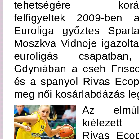
tehetségére korá
felfigyeltek 2009-ben 
Euroliga győztes Spart
Moszkva Vidnoje igazolta
euroligás csapatba
Gdyniában a cseh Frisc
és a spanyol Rivas Ecop
meg női kosárlabdázás leg
Az elmúl
kiélezett
Rivas Ecop