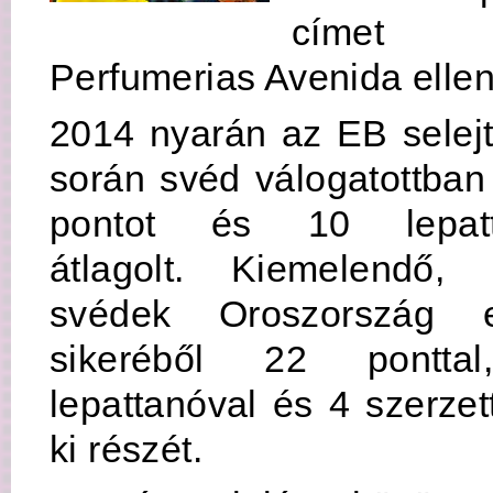
címet 
Perfumerias Avenida elle
2014 nyarán az EB selej
során svéd válogatottban
pontot és 10 lepatt
átlagolt. Kiemelendő,
svédek Oroszország el
sikeréből 22 pontta
lepattanóval és 4 szerzet
ki részét.