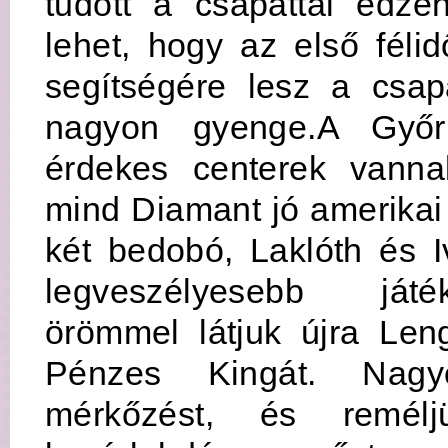
tudott a csapattal edze
lehet, hogy az első félid
segítségére lesz a csa
nagyon gyenge.A Győr
érdekes centerek vanna
mind Diamant jó amerikai 
két bedobó, Laklóth és 
legveszélyesebb ját
örömmel látjuk újra Len
Pénzes Kingát. Nag
mérkőzést, és remélj