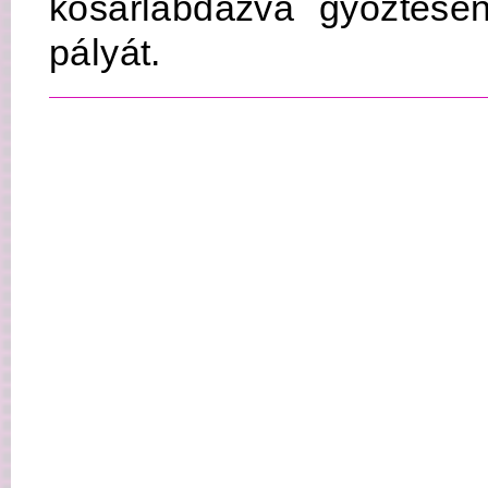
kosárlabdázva győztese
pályát.