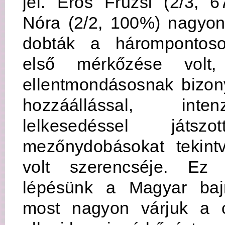
jel. Erős Fruzsi (2/3, 
Nóra (2/2, 100%) nagyon
dobták a hárompontoso
első mérkőzése volt
ellentmondásosnak bizon
hozzáállással, inte
lelkesedéssel ját
mezőnydobásokat tekin
volt szerencséje. Ez
lépésünk a Magyar baj
most nagyon várjuk a c